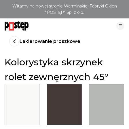
Witamy na nowej stronie Warmińskiej Fabryki Okien
"POSTĘP" Sp. z o.o.
Lakierowanie proszkowe
Kolorystyka skrzynek
rolet zewnęrznych 45°