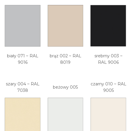
biały 071 ~ RAL
brąz 002 ~ RAL
srebrny 003 ~
9016
8019
RAL 9006
szary 004 ~ RAL
czarny 010 ~ RAL
beżowy 005
7038
9005