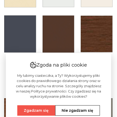
kremowy 026 ~
jasny szary 064 ~
biały 065 ~ RAL
Zgoda na pliki cookie
RAL 1015
RAL 7035
9001
My lubimy ciasteczka, a Ty? Wykorzystujemy pliki
cookies do prawidłowego działania strony oraz w
antracyt 067 ~
jasny brązowy
celu analizy ruchu na stronie. Szczegóły znajdziesz
orzech 016
w naszej Polityce prywatności. Czy zgadzasz się na
RAL 7016
088 ~ RAL 8014
wykorzystywanie plików cookies?
Zgadzam się
Nie zgadzam się