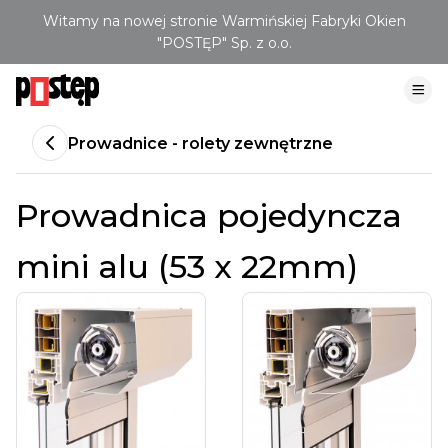
Witamy na nowej stronie Warmińskiej Fabryki Okien
"POSTĘP" Sp. z o.o.
Prowadnice - rolety zewnętrzne
Prowadnica pojedyncza
mini alu (53 x 22mm)