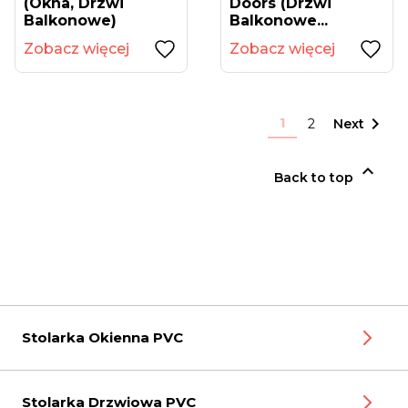
(okna, Drzwi
Doors (drzwi
Balkonowe)
Balkonowe...
Zobacz więcej
Zobacz więcej

1
2
Next

Back to top
Stolarka Okienna PVC
Stolarka Drzwiowa PVC