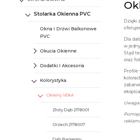
Ok
Stolarka Okienna PVC
Dzięki 
oferuje
Okna I Drzwi Balkonowe
PVC
Dla da
w jedn
Okucia Okienne
Stąd te
oraz fo
Dodatki I Akcesoria
Profile
kolorac
Kolorystyka
zabarwi
eksploa
Okleiny VEKA
Uwaga
Złoty Dąb 2178001
Pomięd
reklama
Orzech 2178007
Dąb Bagienny