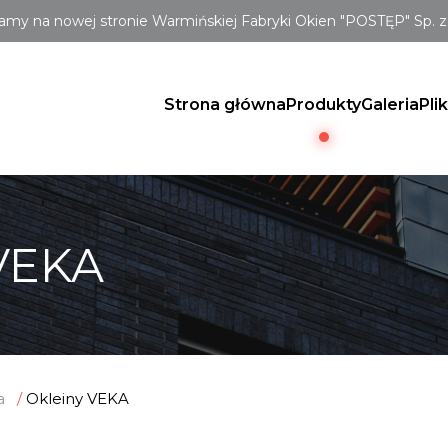
amy na nowej stronie Warmińskiej Fabryki Okien "POSTĘP" Sp. z 
Strona główna
Produkty
Galeria
Pli
VEKA
a
Okleiny VEKA