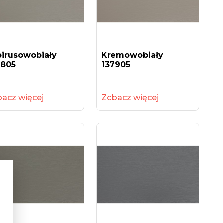
pirusowobiały
Kremowobiały
1805
137905
acz więcej
Zobacz więcej