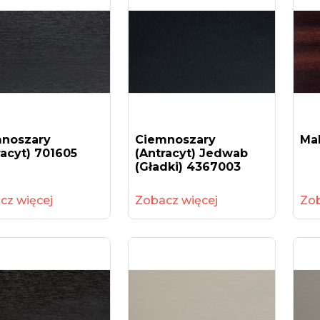
noszary
Ciemnoszary
Ma
racyt) 701605
(antracyt) Jedwab
(gładki) 4367003
cz więcej
Zobacz więcej
Zob