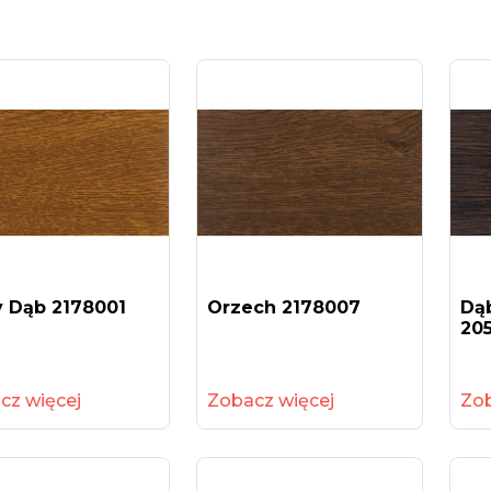
y Dąb 2178001
Orzech 2178007
Dą
20
cz więcej
Zobacz więcej
Zob