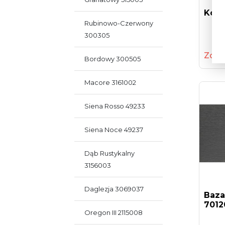
Kość
Rubinowo-Czerwony
300305
Zoba
Bordowy 300505
Macore 3161002
Siena Rosso 49233
Siena Noce 49237
Dąb Rustykalny
3156003
Daglezja 3069037
Baza
7012
Oregon III 2115008