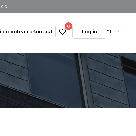
o.o.
0
PL
ki do pobrania
Kontakt
Log in