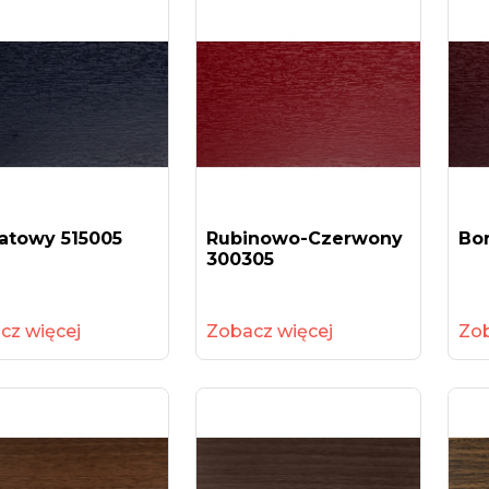
atowy 515005
Rubinowo-Czerwony
Bo
300305
cz więcej
Zobacz więcej
Zob