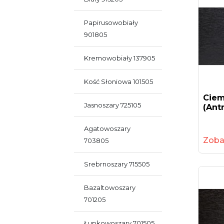
Papirusowobiały
901805
Kremowobiały 137905
Kość Słoniowa 101505
Ciem
Jasnoszary 725105
(ant
Agatowoszary
Zoba
703805
Srebrnoszary 715505
Bazaltowoszary
701205
Łupkowoszary 701505