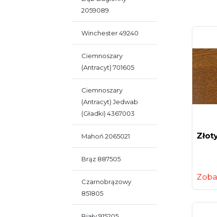
2059089
Winchester 49240
Ciemnoszary
(antracyt) 701605
Ciemnoszary
(antracyt) Jedwab
(gładki) 4367003
Złot
Mahoń 2065021
Brąz 887505
Zoba
Czarnobrązowy
851805
Biały 915205