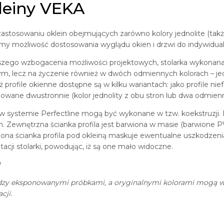
leiny VEKA
zastosowaniu oklein obejmujących zarówno kolory jednolite (ta
my możliwość dostosowania wyglądu okien i drzwi do indywidua
lszego wzbogacenia możliwości projektowych, stolarka wykona
ym, lecz na życzenie również w dwóch odmiennych kolorach – j
ż profile okienne dostępne są w kilku wariantach: jako profile nief
liowane dwustronnie (kolor jednolity z obu stron lub dwa odmienn
 w systemie Perfectline mogą być wykonane w tzw. koekstruzji. 
h. Zewnętrzna ścianka profila jest barwiona w masie (barwione PV
ona ścianka profila pod okleiną maskuje ewentualne uszkodzeni
tacji stolarki, powodując, iż są one mało widoczne.
!
zy eksponowanymi próbkami, a oryginalnymi kolorami mogą wy
cji.