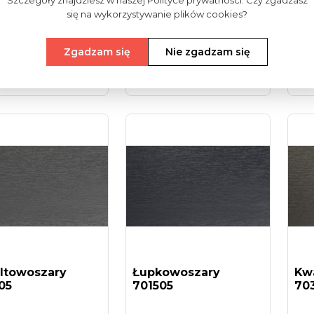
Szczegóły znajdziesz w naszej Polityce prywatności. Czy zgadzasz
się na wykorzystywanie plików cookies?
 Słoniowa 101505
Jasnoszary 725105
Ag
70
Zgadzam się
Nie zgadzam się
cz więcej
Zobacz więcej
Zob
ltowoszary
Łupkowoszary
Kw
05
701505
70