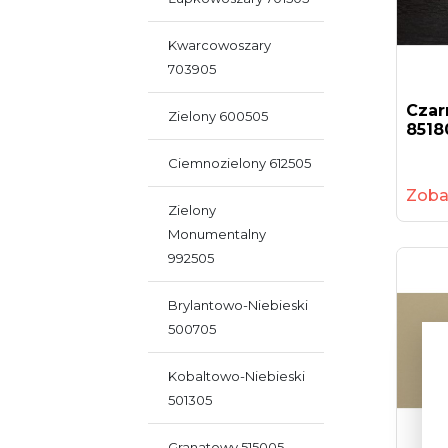
Kwarcowoszary
703905
Czar
Zielony 600505
8518
Ciemnozielony 612505
Zoba
Zielony
Monumentalny
992505
Brylantowo-Niebieski
500705
Kobaltowo-Niebieski
501305
Granatowy 515005