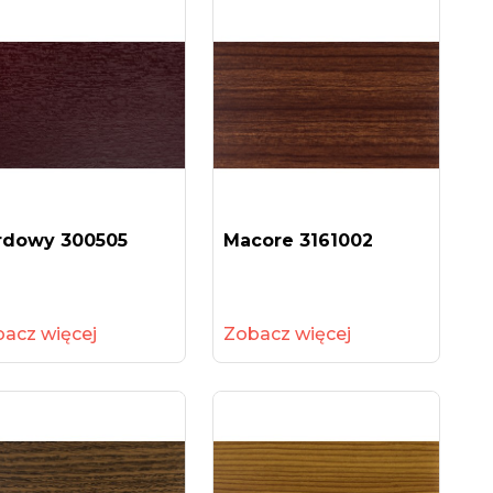
rdowy 300505
Macore 3161002
acz więcej
Zobacz więcej