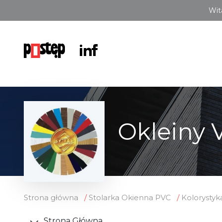
Wit
Okleiny 
Strona główna
Stolarka Okienna PVC
Kolorystyk
Strona Główna