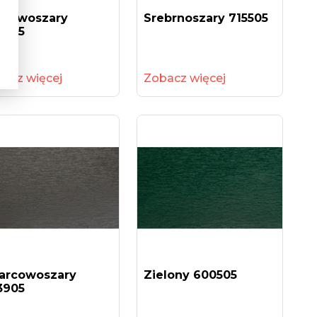
atowoszary
Srebrnoszary 715505
3805
acz więcej
Zobacz więcej
arcowoszary
Zielony 600505
3905