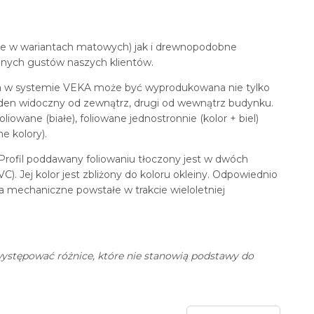
kże w wariantach matowych) jak i drewnopodobne
lnych gustów naszych klientów.
na w systemie VEKA może być wyprodukowana nie tylko
eden widoczny od zewnątrz, drugi od wewnątrz budynku.
oliowane (białe), foliowane jednostronnie (kolor + biel)
e kolory).
Profil poddawany foliowaniu tłoczony jest w dwóch
C). Jej kolor jest zbliżony do koloru okleiny. Odpowiednio
a mechaniczne powstałe w trakcie wieloletniej
stępować różnice, które nie stanowią podstawy do