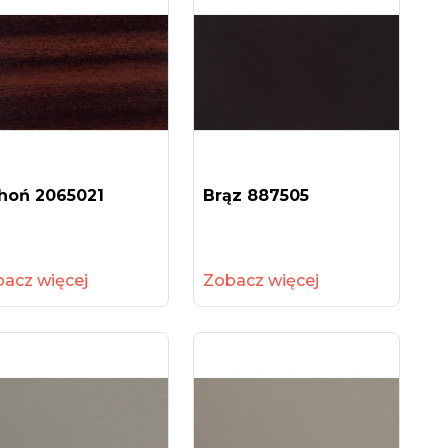
hoń 2065021
Brąz 887505
acz więcej
Zobacz więcej