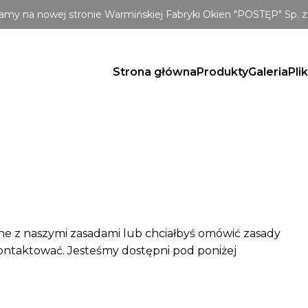
amy na nowej stronie Warmińskiej Fabryki Okien "POSTĘP" Sp. z 
Strona główna
Produkty
Galeria
Pli
zane z naszymi zasadami lub chciałbyś omówić zasady
kontaktować. Jesteśmy dostępni pod poniżej