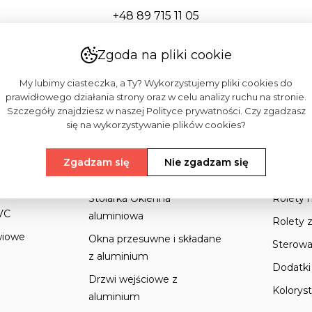
+48 89 715 11 05
(zapraszamy w dni robocze w godzinach: 8:00-
16:00)
Zgoda na pliki cookie
My lubimy ciasteczka, a Ty? Wykorzystujemy pliki cookies do
prawidłowego działania strony oraz w celu analizy ruchu na stronie.
Szczegóły znajdziesz w naszej Polityce prywatności. Czy zgadzasz
się na wykorzystywanie plików cookies?
Zgadzam się
Nie zgadzam się
iowa
Stolarka Aluminiowa
Rolet
Stolarka Okienna
Rolety 
VC
aluminiowa
Rolety 
wiowe
Okna przesuwne i składane
Sterowa
z aluminium
Dodatki 
Drzwi wejściowe z
Kolorys
aluminium