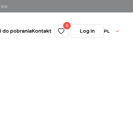
o.o.
0
PL
ki do pobrania
Kontakt
Log in