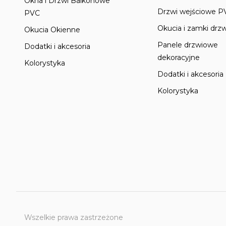
Okna i Drzwi Balkonowe
Drzwi wejściowe P
PVC
Okucia i zamki drz
Okucia Okienne
Panele drzwiowe
Dodatki i akcesoria
dekoracyjne
Kolorystyka
Dodatki i akcesoria
Kolorystyka
Wszelkie prawa zastrzeżone