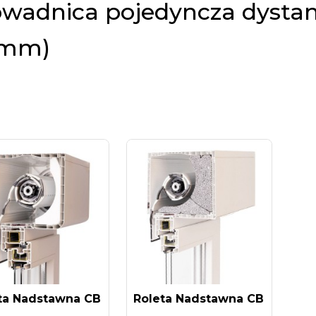
owadnica pojedyncza dysta
mm)
ta Nadstawna CB
Roleta Nadstawna CB