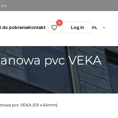
o.o.
0
PL
ki do pobrania
Kontakt
Log in
tanowa pvc VEKA
anowa pvc VEKA (59 x 64mm)