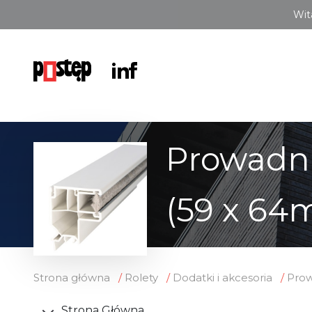
Wit
Prowadni
(59 x 6
Strona główna
Rolety
Dodatki i akcesoria
Prow
Strona Główna