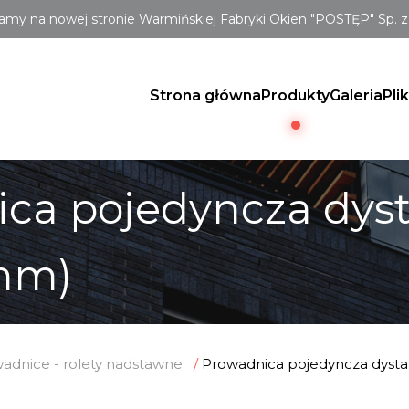
amy na nowej stronie Warmińskiej Fabryki Okien "POSTĘP" Sp. z 
Strona główna
Produkty
Galeria
Pli
ca pojedyncza dys
4mm)
adnice - rolety nadstawne
Prowadnica pojedyncza dyst