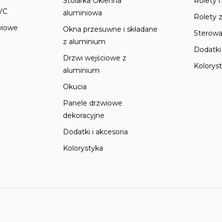
Stolarka Okienna
Rolety 
VC
aluminiowa
Rolety 
wiowe
Okna przesuwne i składane
Sterowa
z aluminium
Dodatki 
Drzwi wejściowe z
Kolorys
aluminium
Okucia
Panele drzwiowe
dekoracyjne
Dodatki i akcesoria
Kolorystyka