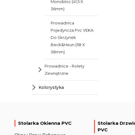
Monobloc (41,5 X
36mm)
Prowadnica
Pojedyncza Pvc VEKA
Do Skrzynek
Beck&Heun (58 X
38mm)
Prowadnice - Rolety
Zewnętrzne
Kolorystyka
Stolarka Okienna PVC
Stolarka Drzw
PVC