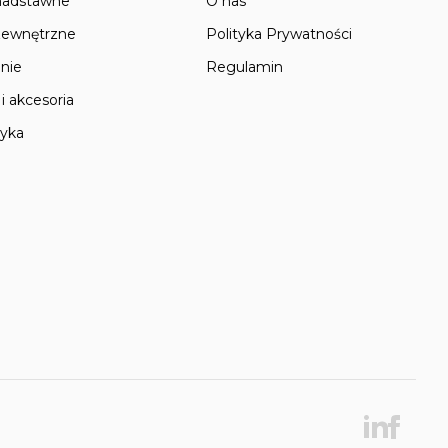
nadstawne
O nas
zewnętrzne
Polityka Prywatności
nie
Regulamin
i akcesoria
tyka