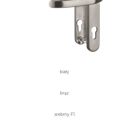
biały
brąz
srebrny F1