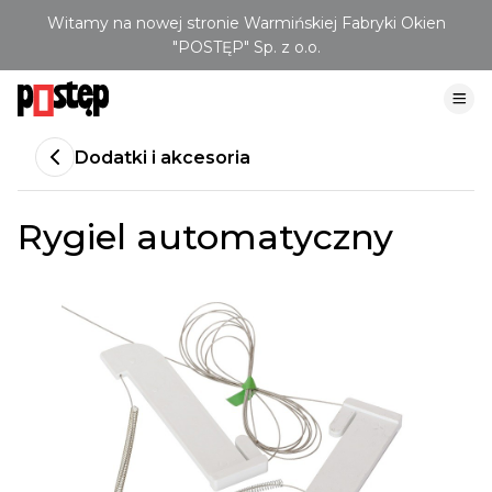
Witamy na nowej stronie Warmińskiej Fabryki Okien
"POSTĘP" Sp. z o.o.
Dodatki i akcesoria
Rygiel automatyczny