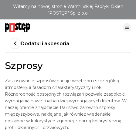
Witamy na nowej stronie Warmińskiej Fabryki Okien
"POSTĘP" Sp. z o.o.
Dodatki i akcesoria
Szprosy
Zastosowanie szprosów nadaje wnętrzom szczególną
atmosferę, a fasadom charakterystyczny urok.
Różnorodność dostępnych rozwiązań pozwala zaspokoić
wymagania nawet najbardziej wymagających klientów. W
naszej ofercie znajdziecie Państwo zarówno szprosy
międzyszybowe, naklejane jak również wiedeńskie
dostępne w kolorystyce zgodnej z gamą kolorystyczną
profili okiennych i drzwiowych.