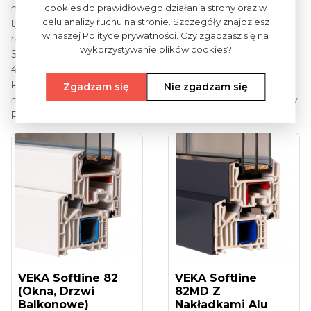
cookies do prawidłowego działania strony oraz w
naklejonego z międzyszybowym, z tą różnicą, iż zamiast
celu analizy ruchu na stronie. Szczegóły znajdziesz
typowego szprosu międzyszybowego stosuje się imitację
w naszej Polityce prywatności. Czy zgadzasz się na
ramki aluminiowej, która stwarza wrażenie podziału szyby.
wykorzystywanie plików cookies?
Szprosy wiedeńskie są dostępne dla szerokości 25mm i
40mm oraz pełnej gamie kolorystycznej profili pvc.
Podobnie jak w przypadku szprosów naklejanych istnieje
Zgadzam się
Nie zgadzam się
możliwość lakierowania szprosów na dowolny kolor z palety
RAL.
VEKA Softline 82
VEKA Softline
(okna, Drzwi
82MD Z
Balkonowe)
Nakładkami Alu