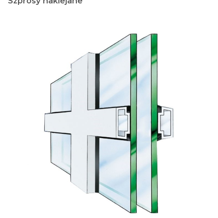
Szprosy naklejane