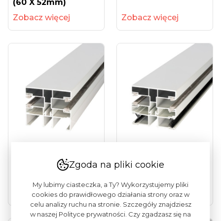
(60 X 52mm)
Zobacz więcej
Zobacz więcej
Prowadnica
Prowadnica
Podwójna
Podwójna Rolety I
Zgoda na pliki cookie
Dystansowa Alu CB
Moskitiery Alu CB
(60 X 52mm)
(60 X 52mm)
My lubimy ciasteczka, a Ty? Wykorzystujemy pliki
Zobacz więcej
Zobacz więcej
cookies do prawidłowego działania strony oraz w
celu analizy ruchu na stronie. Szczegóły znajdziesz
w naszej Polityce prywatności. Czy zgadzasz się na