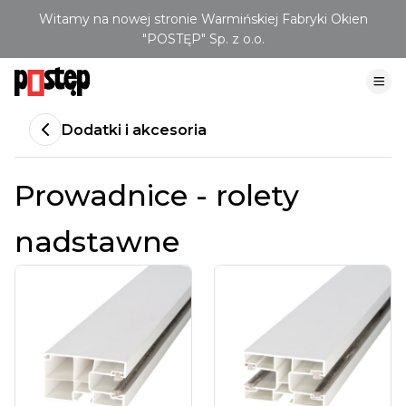
Witamy na nowej stronie Warmińskiej Fabryki Okien
"POSTĘP" Sp. z o.o.
Dodatki i akcesoria
Prowadnice - rolety
nadstawne