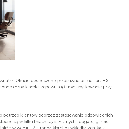
 zewnątrz. Okucie podnoszono-przesuwne primePort HS
rgonomiczna klamka zapewniają łatwe użytkowanie przy
o potrzeb klientów poprzez zastosowanie odpowiednich
ne są w kilku liniach stylistycznych i bogatej gamie
kże w wersji z 2-stronną klamką i wkładką zamka, a