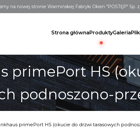
amy na nowej stronie Warmińskiej Fabryki Okien "POSTĘP" Sp. z 
Strona główna
Produkty
Galeria
Pli
 primePort HS (oku
ych podnoszono-pr
nkhaus primePort HS (okucie do drzwi tarasowych podno