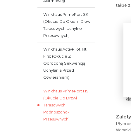
Alarmowej)
także z
Winkhaus PrimePort SK
(okucie Do Okien I Drzwi
Tarasowych Uchylno-
Przesuwnych)
Winkhaus ActivPilot Tilt
First (okucie Z
Odróconą Sekwencją
Uchylania Przed
Otwieraniem)
Winkhaus PrimePort HS
(okucie Do Drzwi
kl
Tarasowych
Podnoszono-
Zalet
Przesuwnych)
Płynnoś
Wysoki 