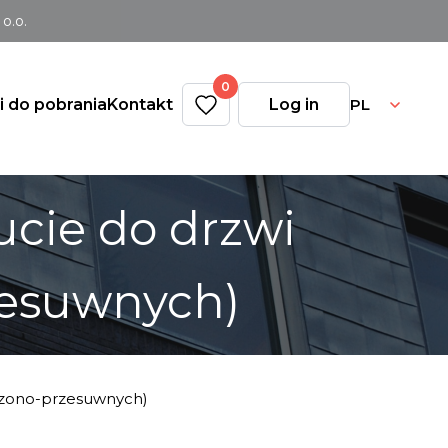
o.o.
0
PL
ki do pobrania
Kontakt
Log in
cie do drzwi
zesuwnych)
szono-przesuwnych)