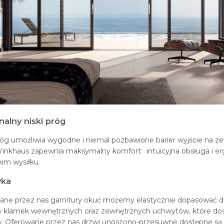
nalny niski próg
próg umożliwia wygodne i niemal pozbawione barier wyjście na
Winkhaus zapewnia maksymalny komfort: intuicyjna obsługa i e
kim wysiłku.
yka
ane przez nas garnitury okuć możemy elastycznie dopasować d
 klamek wewnętrznych oraz zewnętrznych uchwytów, które dostęp
. Oferowane przez nas drzwi unoszono-przesuwne dostępne są ta