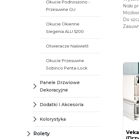
Okucie Podnoszono -
Niski p
Przesuwne GU
Możliwo
Do szcz
Okucie Okienne
Zasuwn
Siegenia ALU 5200
Otwieracze Naświetli
Okucie Przesuwne
Sobinco Penta-Lock
Panele Drzwiowe
Dekoracyjne
Dodatki I Akcesoria
Kolorystyka
Veka
Rolety
(drz