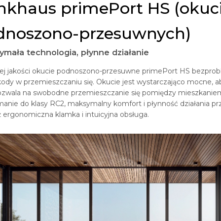
nkhaus primePort HS (okuci
dnoszono-przesuwnych)
ymała technologia, płynne działanie
ej jakości okucie podnoszono-przesuwne primePort HS bezproble
ody w przemieszczaniu się. Okucie jest wystarczająco mocne, ab
ozwala na swobodne przemieszczanie się pomiędzy mieszkanie
anie do klasy RC2, maksymalny komfort i płynność działania p
 ergonomiczna klamka i intuicyjna obsługa.