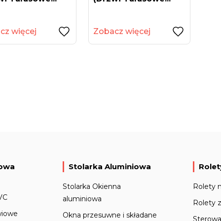
cz więcej
Zobacz więcej
iowa
Stolarka Aluminiowa
Rolet
Stolarka Okienna
Rolety 
VC
aluminiowa
Rolety 
wiowe
Okna przesuwne i składane
Sterowa