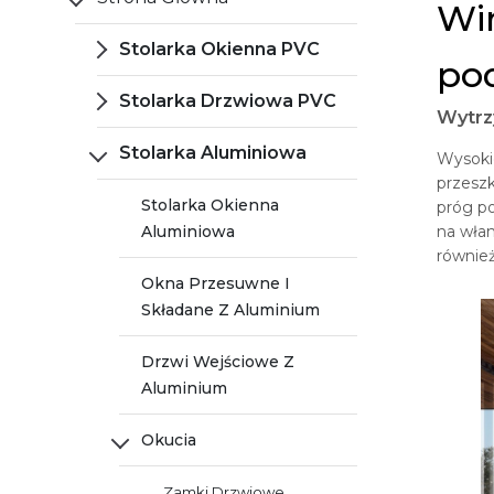
Wi
Stolarka Okienna PVC
po
Stolarka Drzwiowa PVC
Wytrz
Stolarka Aluminiowa
Wysoki
przeszk
Stolarka Okienna
próg p
Aluminiowa
na włam
również
Okna Przesuwne I
Składane Z Aluminium
Drzwi Wejściowe Z
Aluminium
Okucia
Zamki Drzwiowe