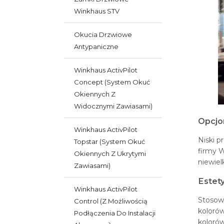
Winkhaus STV
Okucia Drzwiowe
Antypaniczne
Winkhaus ActivPilot
Concept (system Okuć
Okiennych Z
Widocznymi Zawiasami)
Opcjo
Winkhaus ActivPilot
Niski 
Topstar (system Okuć
firmy 
Okiennych Z Ukrytymi
niewiel
Zawiasami)
Estet
Winkhaus ActivPilot
Stosow
Control (z Możliwością
kolorów
Podłączenia Do Instalacji
kolorów