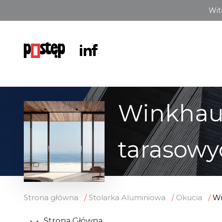
Wit
Winkhaus
tarasow
Strona główna
Stolarka Aluminiowa
Okucia
Wi
Strona Główna