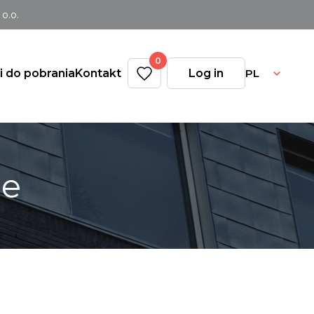
o.o.
0
PL
ki do pobrania
Kontakt
Log in
ne