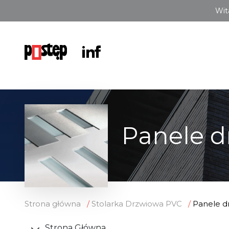
Wit
Panele d
Strona główna
Stolarka Drzwiowa PVC
Panele d
Strona Główna