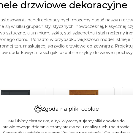
nele drzwiowe dekoracyjne
 zastosowaniu paneli dekoracyjnych możemy nadać naszym drzwi
e są w kilku grupach stylistycznych: nowoczesnej, klasycznej cz
o sztuczne, aluminium, szkło, stal szlachetna i stal możemy in
onego domu. Ponadto w przypadku większości modeli istnieje m
ronnej tzn. maskującej skrzydło drzwiowe od zewnątrz. Projekt
iów dodatkowych takich jak: ozdobne szyldy drzwiowe i pochwyty, 
Zgoda na pliki cookie
My lubimy ciasteczka, a Ty? Wykorzystujemy pliki cookies do
prawidłowego działania strony oraz w celu analizy ruchu na stronie.
Szczegóły znajdziesz w naszej Polityce prywatności. Czy zgadzasz