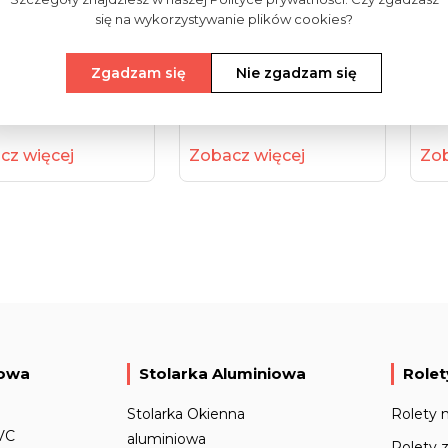
się na wykorzystywanie plików cookies?
nberg - Seria
Rodenberg - Seria
Rod
Zgadzam się
Nie zgadzam się
oczesna
Klasyczna
Ek
cz więcej
Zobacz więcej
Zob
iowa
Stolarka Aluminiowa
Rolet
Stolarka Okienna
Rolety 
VC
aluminiowa
Rolety 