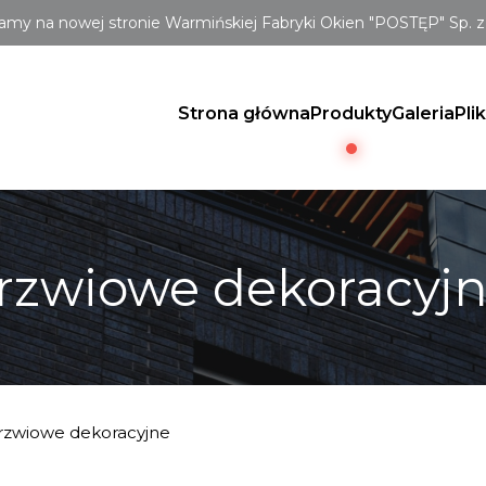
amy na nowej stronie Warmińskiej Fabryki Okien "POSTĘP" Sp. z 
Strona główna
Produkty
Galeria
Pli
rzwiowe dekoracyj
rzwiowe dekoracyjne