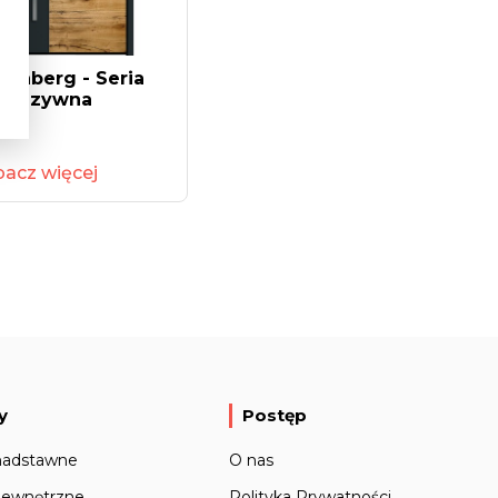
enberg - Seria
skluzywna
acz więcej
y
Postęp
nadstawne
O nas
zewnętrzne
Polityka Prywatności