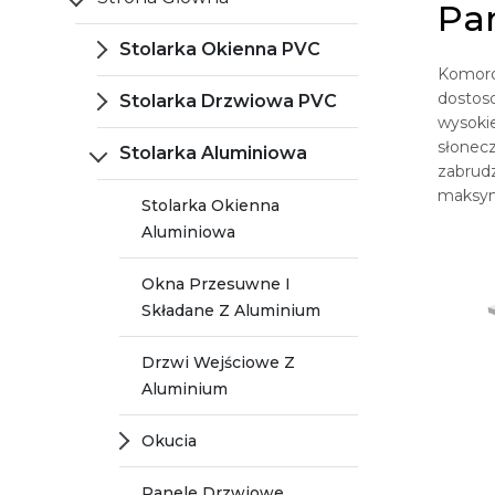
Pa
Stolarka Okienna PVC
Komoro
dostoso
Stolarka Drzwiowa PVC
wysokie
słonecz
Stolarka Aluminiowa
zabrud
maksym
Stolarka Okienna
Aluminiowa
Okna Przesuwne I
Składane Z Aluminium
Drzwi Wejściowe Z
Aluminium
Okucia
Panele Drzwiowe