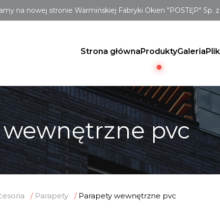
amy na nowej stronie Warmińskiej Fabryki Okien "POSTĘP" Sp. z 
Strona główna
Produkty
Galeria
Pli
 wewnętrzne pvc
cesoria
Parapety
Parapety wewnętrzne pvc