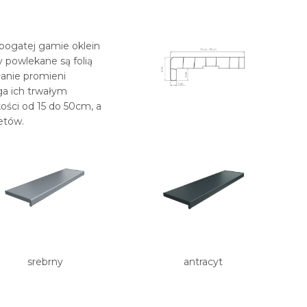
bogatej gamie oklein
y powlekane są folią
łanie promieni
ga ich trwałym
ści od 15 do 50cm, a
etów.
srebrny
antracyt