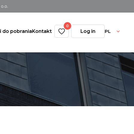
o.o.
0
PL
ki do pobrania
Kontakt
Log in