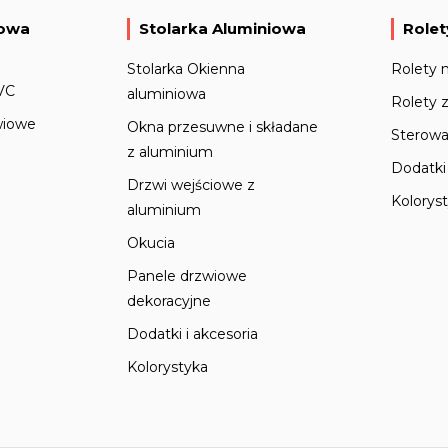
iowa
Stolarka Aluminiowa
Rolet
Stolarka Okienna
Rolety 
VC
aluminiowa
Rolety 
wiowe
Okna przesuwne i składane
Sterowa
z aluminium
Dodatki 
Drzwi wejściowe z
Kolorys
aluminium
Okucia
Panele drzwiowe
dekoracyjne
Dodatki i akcesoria
Kolorystyka