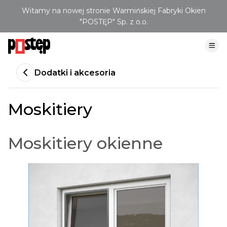
Witamy na nowej stronie Warmińskiej Fabryki Okien
"POSTĘP" Sp. z o.o.
Dodatki i akcesoria
Moskitiery
Moskitiery okienne