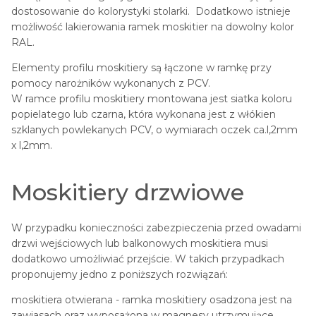
dostosowanie do kolorystyki stolarki. Dodatkowo istnieje
możliwość lakierowania ramek moskitier na dowolny kolor
RAL.
Elementy profilu moskitiery są łączone w ramkę przy
pomocy narożników wykonanych z PCV.
W ramce profilu moskitiery montowana jest siatka koloru
popielatego lub czarna, która wykonana jest z włókien
szklanych powlekanych PCV, o wymiarach oczek ca.l,2mm
x l,2mm.
Moskitiery drzwiowe
W przypadku konieczności zabezpieczenia przed owadami
drzwi wejściowych lub balkonowych moskitiera musi
dodatkowo umożliwiać przejście. W takich przypadkach
proponujemy jedno z poniższych rozwiązań:
moskitiera otwierana - ramka moskitiery osadzona jest na
zawiasach oraz wyposażona w magnesy utrzymujące