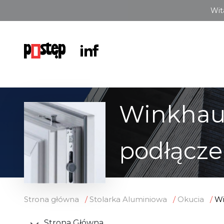
Wit
Winkhaus
podłączen
Strona główna
Stolarka Aluminiowa
Okucia
Wi
Strona Główna