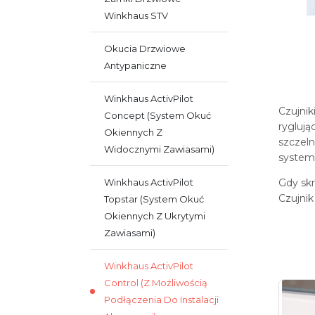
Winkhaus STV
Okucia Drzwiowe
Antypaniczne
Winkhaus ActivPilot
Czujni
Concept (system Okuć
rygluj
Okiennych Z
szczeln
Widocznymi Zawiasami)
system
Gdy skr
Winkhaus ActivPilot
Czujni
Topstar (system Okuć
Okiennych Z Ukrytymi
Zawiasami)
Winkhaus ActivPilot
Control (z Możliwością
Podłączenia Do Instalacji