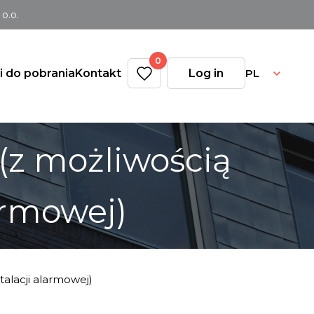
o.o.
0
PL
ki do pobrania
Kontakt
Log in
 (z możliwością
armowej)
talacji alarmowej)