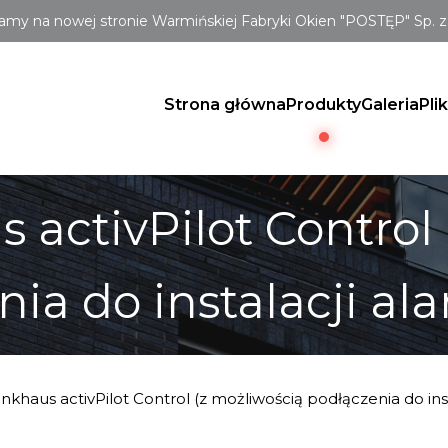
amy na nowej stronie Warmińskiej Fabryki Okien "POSTĘP" Sp. z 
Strona główna
Produkty
Galeria
Pli
 activPilot Control
ia do instalacji al
nkhaus activPilot Control (z możliwością podłączenia do ins