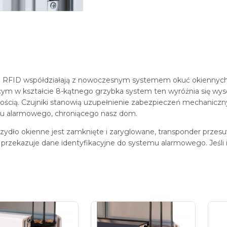
ki RFID współdziałają z nowoczesnym systemem okuć okiennych 
ącym w kształcie 8-kątnego grzybka system ten wyróżnia się w
ością. Czujniki stanowią uzupełnienie zabezpieczeń mechaniczn
u alarmowego, chroniącego nasz dom.
zydło okienne jest zamknięte i zaryglowane, transponder przesu
k przekazuje dane identyfikacyjne do systemu alarmowego.
Jeśli