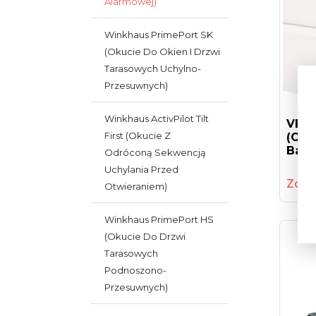
Alarmowej)
Winkhaus PrimePort SK
(okucie Do Okien I Drzwi
Tarasowych Uchylno-
Przesuwnych)
Winkhaus ActivPilot Tilt
VEKA
First (okucie Z
(okn
Balk
Odróconą Sekwencją
Uchylania Przed
Zoba
Otwieraniem)
Winkhaus PrimePort HS
(okucie Do Drzwi
Tarasowych
Podnoszono-
Przesuwnych)