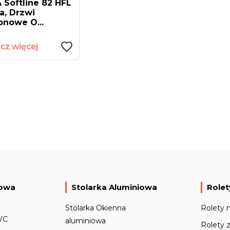
 Softline 82 HFL
a, Drzwi
onowe O...
cz więcej
iowa
Stolarka Aluminiowa
Rolet
Stolarka Okienna
Rolety 
VC
aluminiowa
Rolety 