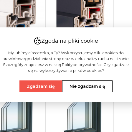
Zgoda na pliki cookie
 Softline 82
VEKA Softline 82MD
DE
My lubimy ciasteczka, a Ty? Wykorzystujemy pliki cookies do
a, Drzwi
Z Nakładkami Alu
(ok
prawidłowego działania strony oraz w celu analizy ruchu na stronie.
onowe)
(okna,...
Ba
Szczegóły znajdziesz w naszej Polityce prywatności. Czy zgadzasz
się na wykorzystywanie plików cookies?
cz więcej
Zobacz więcej
Zob
Zgadzam się
Nie zgadzam się