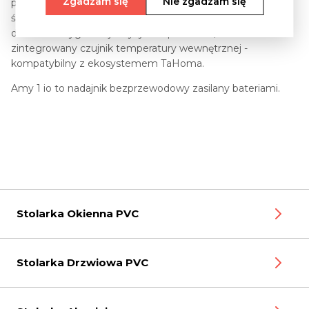
Zgadzam się
Nie zgadzam się
płytka mocująca umożliwia prosty i szybki montaż na
ścianie, bez konieczności gniazda instalacyjnego,
dioda LED sygnalizuje wysyłane polecenia,
zintegrowany czujnik temperatury wewnętrznej -
kompatybilny z ekosystemem TaHoma.
Amy 1 io to nadajnik bezprzewodowy zasilany bateriami.
Stolarka Okienna PVC
Stolarka Drzwiowa PVC