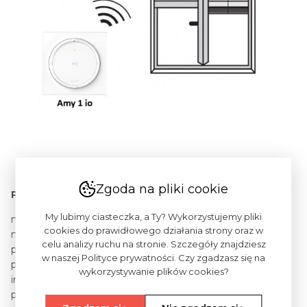
Zgoda na pliki cookie
Podstawowe cechy produktu:
My lubimy ciasteczka, a Ty? Wykorzystujemy pliki
manualne sterowanie pojedynczego napędu io, grupą
cookies do prawidłowego działania strony oraz w
napędów w jednym pomieszczeniu,
celu analizy ruchu na stronie. Szczegóły znajdziesz
przyciski GÓRA, DÓŁ podnoszą lub opuszczają roletę,
w naszej Polityce prywatności. Czy zgadzasz się na
przycisk
my
zatrzymuje roletę lub wywołuje ustawioną
wykorzystywanie plików cookies?
indywidualnie pozycję komfortową,
przycisk programujący znajduje się na odwrocie modułu,