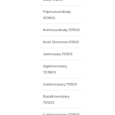
Papirusowobiały
901805
Kremowobiały 137905
Kość Słoniowa 101505
Jasnoszary 725105
Agatowoszary
703805
Srebrnoszary 715505
Bazaltowoszary
701205
Łupkowoszary 701505