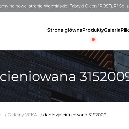
amy na nowej stronie Warmińskiej Fabryki Okien "POSTĘP" Sp. z 
Strona główna
Produkty
Galeria
Pli
 cieniowana 315200
a
Okleiny VEKA
daglezja cieniowana 3152009