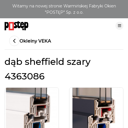
Witamy na nowej stronie Warmińskiej Fabryki Okien
"POSTĘP" Sp. z o.o.
Okleiny VEKA
dąb sheffield szary
4363086