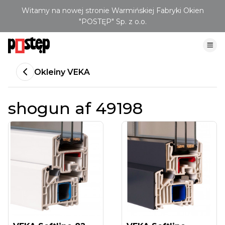
Witamy na nowej stronie Warmińskiej Fabryki Okien
"POSTĘP" Sp. z o.o.
Okleiny VEKA
shogun af 49198