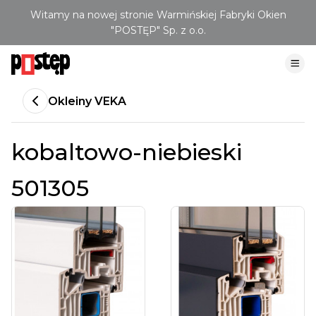
Witamy na nowej stronie Warmińskiej Fabryki Okien
"POSTĘP" Sp. z o.o.
Okleiny VEKA
kobaltowo-niebieski
501305