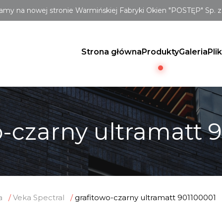
amy na nowej stronie Warmińskiej Fabryki Okien "POSTĘP" Sp. z 
Strona główna
Produkty
Galeria
Pli
o-czarny ultramatt 
a
Veka Spectral
grafitowo-czarny ultramatt 901100001