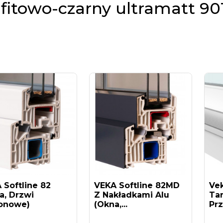
fitowo-czarny ultramatt 90
 Softline 82
VEKA Softline 82MD
Ve
a, Drzwi
Z Nakładkami Alu
Ta
onowe)
(okna,...
Pr