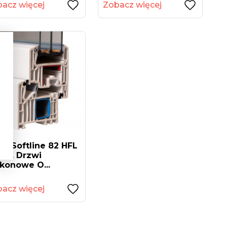
acz więcej
Zobacz więcej
A Softline 82 HFL
na, Drzwi
konowe O...
acz więcej