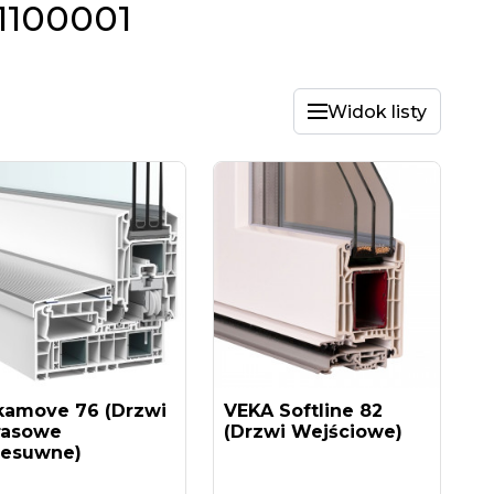
1100001
Widok listy
kamove 76 (drzwi
VEKA Softline 82
rasowe
(drzwi Wejściowe)
zesuwne)