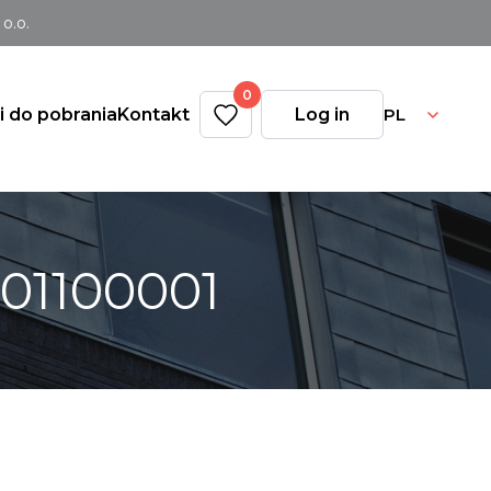
o.o.
0
PL
ki do pobrania
Kontakt
Log in
901100001