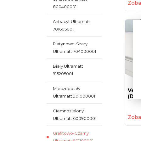
Zoba
800400001
Antracyt Ultramatt
701605001
Platynowo-Szary
Ultramatt 704000001
Biały Ultramatt
915205001
Mlecznobiały
Veka
Ultramatt 901000001
(drz
Ciemnozielony
Zoba
Ultramatt 600900001
Grafitowo-Czarny
Ultramatt 901100001