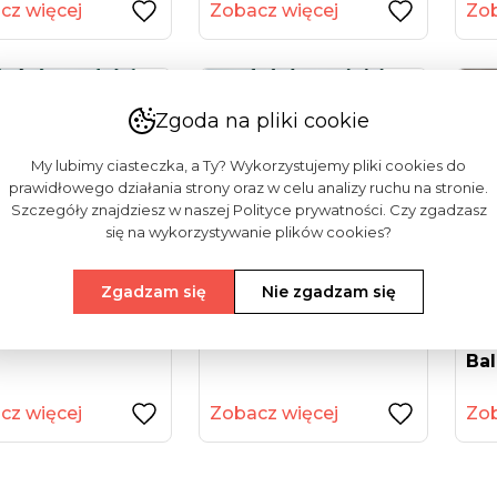
cz więcej
Zobacz więcej
Zob
Zgoda na pliki cookie
My lubimy ciasteczka, a Ty? Wykorzystujemy pliki cookies do
prawidłowego działania strony oraz w celu analizy ruchu na stronie.
Szczegóły znajdziesz w naszej Polityce prywatności. Czy zgadzasz
się na wykorzystywanie plików cookies?
Zgadzam się
Nie zgadzam się
motion 82
Vekamotion 82 Max
VEK
wi Tarasowe...
(drzwi Tarasowe...
(ok
Bal
cz więcej
Zobacz więcej
Zob