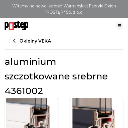
Witamy na nowej stronie Warmińskiej Fabryki Okien
"POSTĘP" Sp. z o.o.
Okleiny VEKA
aluminium
szczotkowane srebrne
4361002