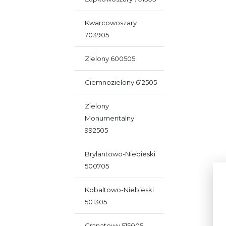
Kwarcowoszary
703905
Zielony 600505
Ciemnozielony 612505
Zielony
Monumentalny
992505
Brylantowo-Niebieski
500705
Kobaltowo-Niebieski
501305
Granatowy 515005