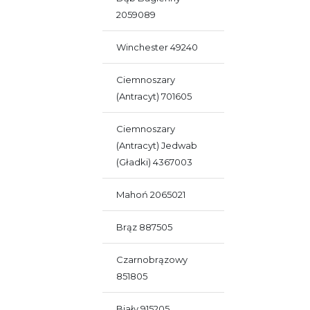
2059089
Winchester 49240
Ciemnoszary
(antracyt) 701605
Ciemnoszary
(antracyt) Jedwab
(gładki) 4367003
Mahoń 2065021
Brąz 887505
Czarnobrązowy
851805
Biały 915205