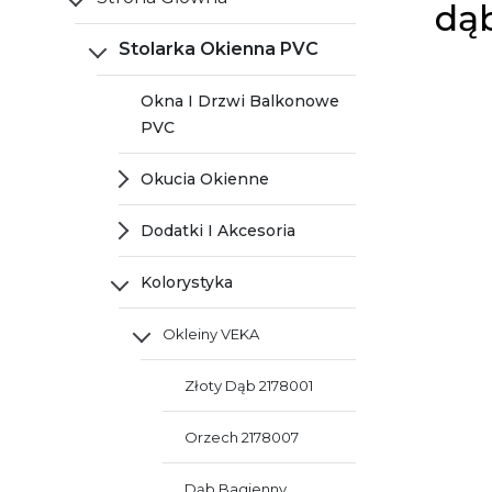
dą
Stolarka Okienna PVC
Okna I Drzwi Balkonowe
PVC
Okucia Okienne
Dodatki I Akcesoria
Kolorystyka
Okleiny VEKA
Złoty Dąb 2178001
Orzech 2178007
Dąb Bagienny