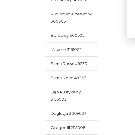
Rubinowo-Czerwony
300305
Bordowy 300505
Macore 3161002
Siena Rosso 49233
Siena Noce 49237
Dąb Rustykalny
3156003
Daglezja 3069037
Oregon III 2115008