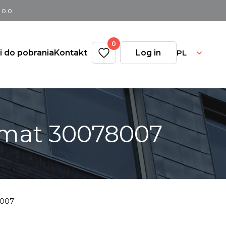
o.o.
0
PL
ki do pobrania
Kontakt
Log in
 mat 30078007
8007