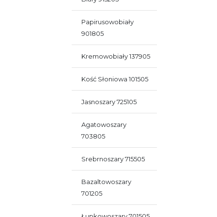
Papirusowobiały
901805
Kremowobiały 137905
Kość Słoniowa 101505
Jasnoszary 725105
Agatowoszary
703805
Srebrnoszary 715505
Bazaltowoszary
701205
Łupkowoszary 701505