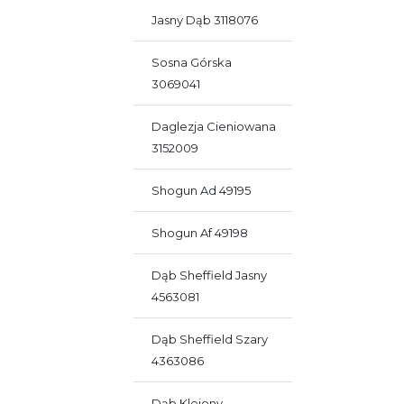
Jasny Dąb 3118076
Sosna Górska
3069041
Daglezja Cieniowana
3152009
Shogun Ad 49195
Shogun Af 49198
Dąb Sheffield Jasny
4563081
Dąb Sheffield Szary
4363086
Dąb Klejony