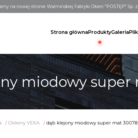
amy na nowej stronie Warmińskiej Fabryki Okien "POSTĘP" Sp. z 
Strona główna
Produkty
Galeria
Pli
ony miodowy super
a
Okleiny VEKA
dąb klejony miodowy super mat 3007