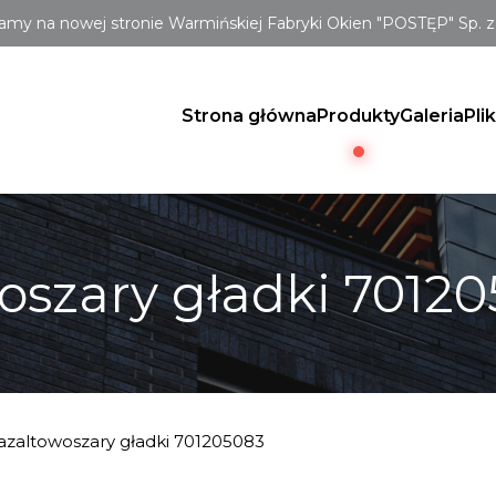
amy na nowej stronie Warmińskiej Fabryki Okien "POSTĘP" Sp. z 
Strona główna
Produkty
Galeria
Pli
oszary gładki 7012
azaltowoszary gładki 701205083