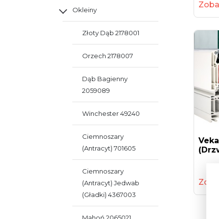
Zoba
Okleiny
Złoty Dąb 2178001
Orzech 2178007
Dąb Bagienny
2059089
Winchester 49240
Ciemnoszary
Veka
(antracyt) 701605
(drz
Ciemnoszary
Zoba
(antracyt) Jedwab
(gładki) 4367003
Mahoń 2065021