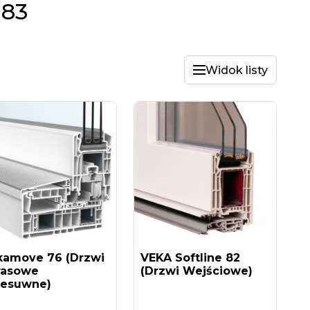
083
Widok listy
kamove 76 (drzwi
VEKA Softline 82
rasowe
(drzwi Wejściowe)
zesuwne)