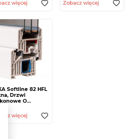
acz więcej
Zobacz więcej
A Softline 82 HFL
na, Drzwi
konowe O...
acz więcej