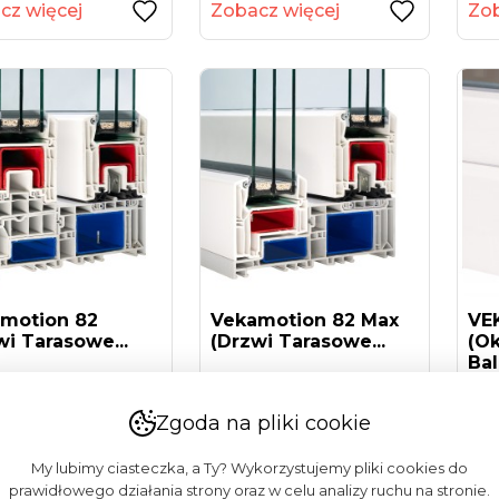
cz więcej
Zobacz więcej
Zob
motion 82
Vekamotion 82 Max
VEK
wi Tarasowe...
(drzwi Tarasowe...
(ok
Bal
cz więcej
Zobacz więcej
Zob
Zgoda na pliki cookie
My lubimy ciasteczka, a Ty? Wykorzystujemy pliki cookies do
prawidłowego działania strony oraz w celu analizy ruchu na stronie.