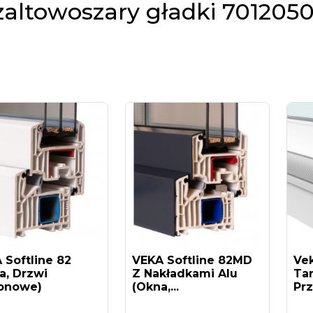
zaltowoszary gładki 701205
 Softline 82
VEKA Softline 82MD
Ve
a, Drzwi
Z Nakładkami Alu
Ta
onowe)
(okna,...
Pr