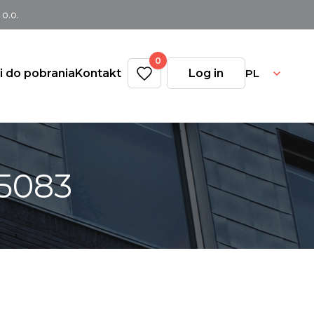
o.o.
0
PL
ki do pobrania
Kontakt
Log in
05083