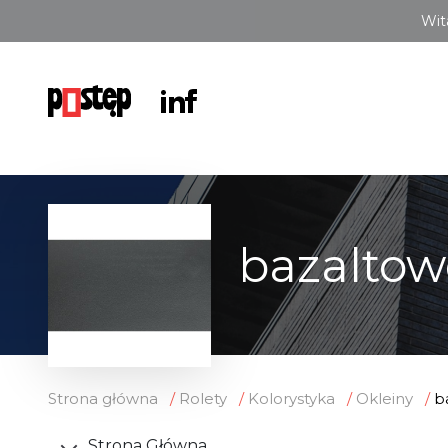
Wit
bazaltow
Strona główna
Rolety
Kolorystyka
Okleiny
b
Strona Główna