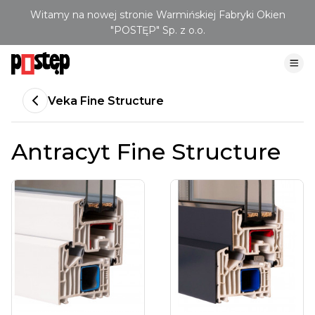
Witamy na nowej stronie Warmińskiej Fabryki Okien
"POSTĘP" Sp. z o.o.
Veka Fine Structure
Antracyt Fine Structure