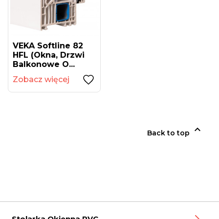
VEKA Softline 82
HFL (okna, Drzwi
Balkonowe O...
Zobacz więcej

Back to top
Stolarka Okienna PVC