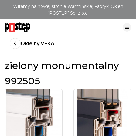
Witamy na nowej stronie Warmińskiej Fabryki Okien
"POSTĘP" Sp. z o.o.
Okleiny VEKA
zielony monumentalny
992505