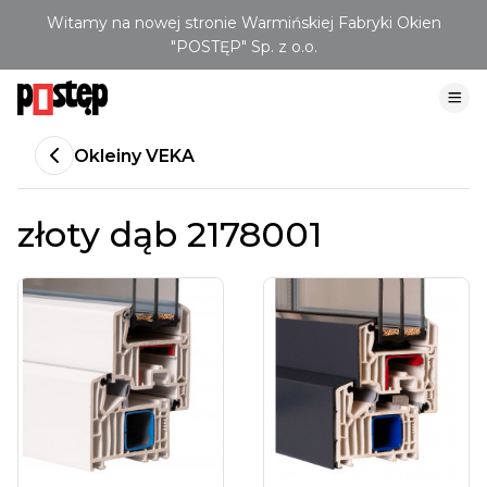
Witamy na nowej stronie Warmińskiej Fabryki Okien
"POSTĘP" Sp. z o.o.
Okleiny VEKA
złoty dąb 2178001